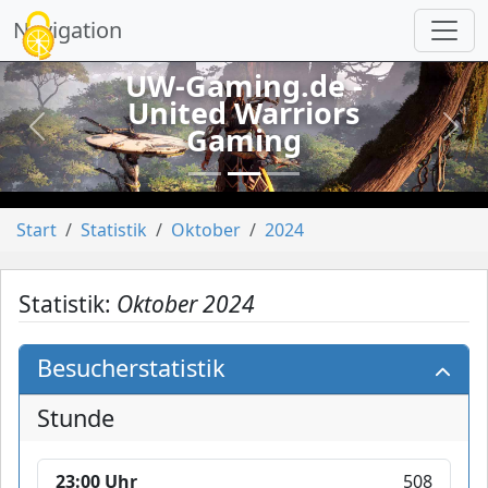
Cookie-Einstellungen
Navigation
UW-Gaming.de -
United Warriors
Gaming
vorheriges
näch
Start
Statistik
Oktober
2024
Statistik:
Oktober 2024
Besucherstatistik
Stunde
23:00 Uhr
508