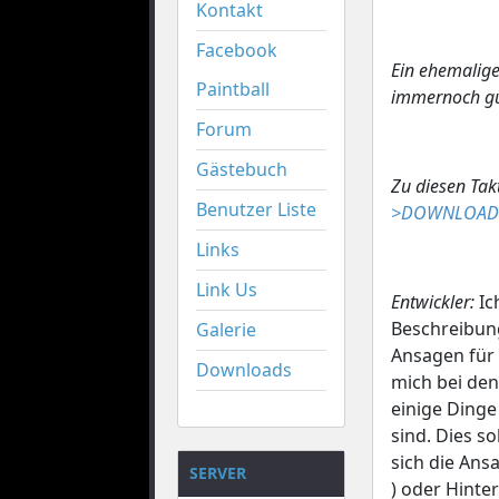
Kontakt
Facebook
Ein ehemalige
Paintball
immernoch gü
Forum
Gästebuch
Zu diesen Ta
Benutzer Liste
>DOWNLOAD<
Links
Link Us
Entwickler:
Ic
Beschreibung
Galerie
Ansagen für 
Downloads
mich bei de
einige Dinge
sind. Dies so
sich die Ans
SERVER
) oder Hinte