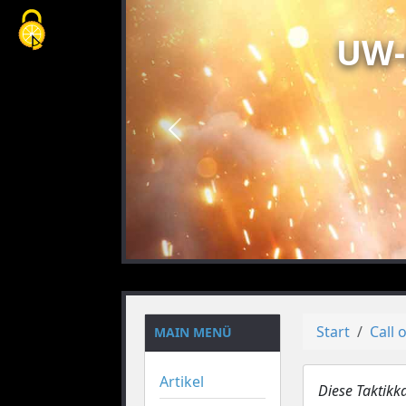
Cookie-Einstellungen
UW-
vorheriges
Start
Call 
MAIN MENÜ
Artikel
Diese Taktikk