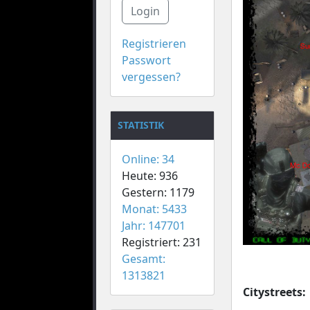
Login
Registrieren
Passwort
vergessen?
STATISTIK
Online: 34
Heute: 936
Gestern: 1179
Monat: 5433
Jahr: 147701
Registriert: 231
Gesamt:
1313821
Citystreets: