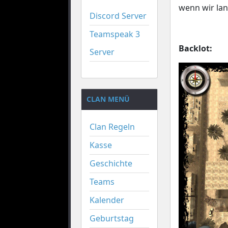
wenn wir la
Discord Server
Teamspeak 3
Backlot:
Server
CLAN MENÜ
Clan Regeln
Kasse
Geschichte
Teams
Kalender
Geburtstag