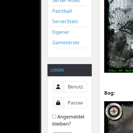
Server-Rules
Paintball
ServerStats
Eigener
Gameserver
LOGIN
Bog:
Angemeldet
bleiben?