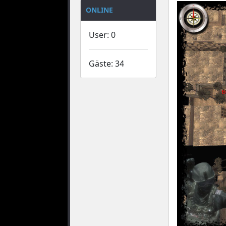
ONLINE
User: 0
Gäste: 34