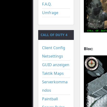
F.A.Q.
Umfrage
CALL OF DUTY 4
Client Config
Bloc:
Netsettings
GUID anzeigen
Taktik Maps
Serverkomma
ndos
Paintball