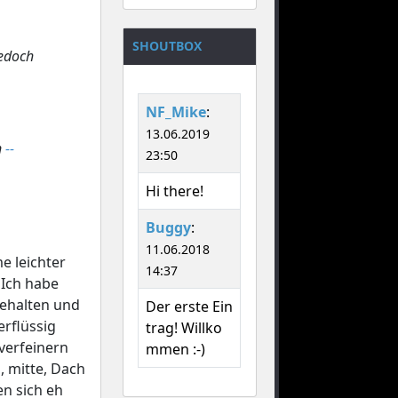
SHOUTBOX
jedoch
NF_Mike
:
13.06.2019
n
--
23:50
Hi there!
Buggy
:
11.06.2018
e leichter
14:37
 Ich habe
gehalten und
Der erste Ein
rflüssig
trag! Willko
 verfeinern
mmen :-)
, mitte, Dach
en sich eh