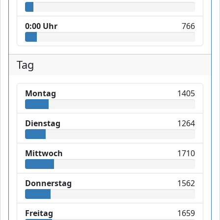
0:00 Uhr
766
Tag
Montag
1405
Dienstag
1264
Mittwoch
1710
Donnerstag
1562
Freitag
1659