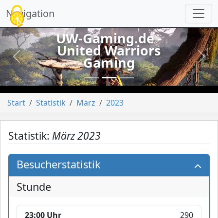
Cookie-Einstellungen
Navigation
UW-Gaming.de -
United Warriors
Gaming
vorheriges
näch
Start
Statistik
März
2023
Statistik:
März 2023
Besucherstatistik
Stunde
23:00 Uhr
290