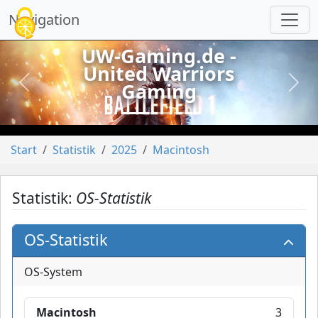
Cookie-Einstellungen
Navigation
UW-Gaming.de -
United Warriors
Gaming
vorheriges
näch
Start
Statistik
2025
Macintosh
Statistik:
OS-Statistik
OS-Statistik
OS-System
Macintosh
3