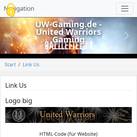
Cookie-Einstellungen
Navigation
UW-Gaming.de -
United Warriors
Gaming
vorheriges
näch
Start
Link Us
Link Us
Logo big
HTML-Code (für Website)