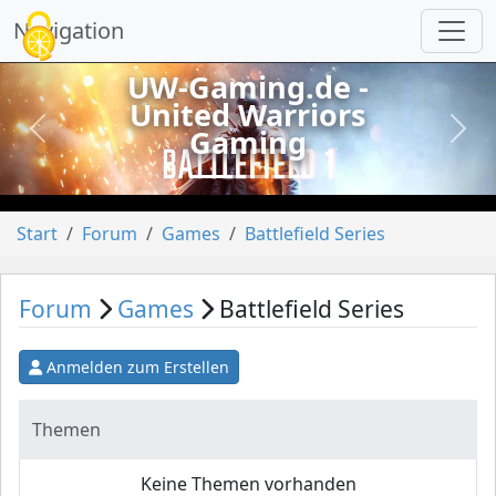
Cookie-Einstellungen
Navigation
UW-Gaming.de -
United Warriors
Gaming
vorheriges
näch
Start
Forum
Games
Battlefield Series
Forum
Games
Battlefield Series
Anmelden zum Erstellen
Themen
Keine Themen vorhanden