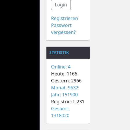
Login
Registrieren
Passwort
vergessen?
STATISTIK
Online: 4
Heute: 1166
Gestern: 2966
Monat: 9632
Jahr: 151900
Registriert: 231
Gesamt:
1318020