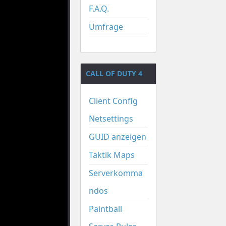
F.A.Q.
Umfrage
CALL OF DUTY 4
Client Config
Netsettings
GUID anzeigen
Taktik Maps
Serverkomma
ndos
Paintball