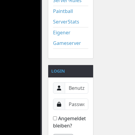
Server-Rules
Paintball
ServerStats
Eigener
Gameserver
LOGIN
Angemeldet
bleiben?