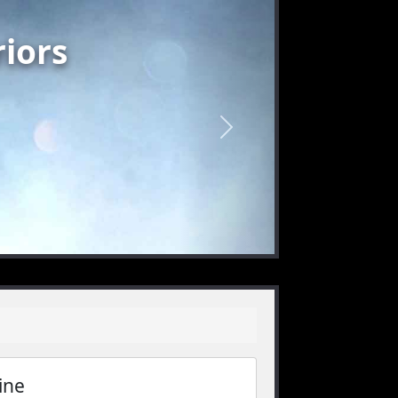
iors
nächstes
ine