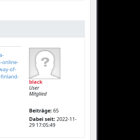
a-
-online-
way-of-
-finland-
black
User
Mitglied
Beiträge:
65
Dabei seit:
2022-11-
29 17:05:49