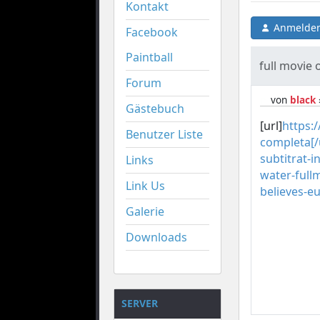
Kontakt
Anmelden
Facebook
Paintball
full movie 
Forum
von
black
Gästebuch
[url]
https:
Benutzer Liste
completa[/
subtitrat-i
Links
water-fullm
Link Us
believes-e
Galerie
Downloads
SERVER