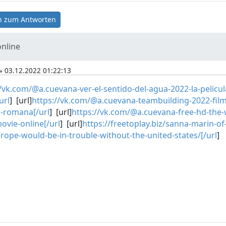
 zum Antworten
online
» 03.12.2022 01:22:13
//vk.com/@a.cuevana-ver-el-sentido-del-agua-2022-la-pelicul
url
] [url]
https://vk.com/@a.cuevana-teambuilding-2022-film
n-romana[/url
] [url]
https://vk.com/@a.cuevana-free-hd-the-
ovie-online[/url
] [url]
https://freetoplay.biz/sanna-marin-of
urope-would-be-in-trouble-without-the-united-states/[/url
]