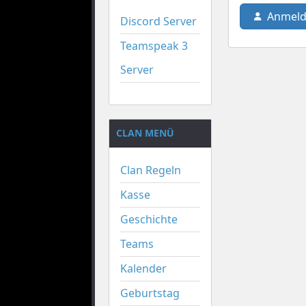
Anmeld
Discord Server
Teamspeak 3
Server
CLAN MENÜ
Clan Regeln
Kasse
Geschichte
Teams
Kalender
Geburtstag