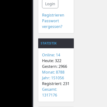
Login
Registrieren
Passwort
vergessen?
STATISTIK
Online: 14
Heute: 322
Gestern: 2966
Monat: 8788
Jahr: 151056
Registriert: 231
Gesamt:
1317176