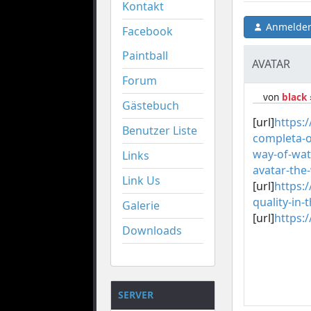
Kontakt
Anmelden
Facebook
Paintball
AVATAR
Forum
von
black
Gästebuch
[url]
https:
Benutzer Liste
completa-o
way-of-wat
Links
avatar-the
Link Us
[url]
https:/
quality-in
Galerie
[url]
https:
Downloads
SERVER