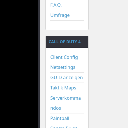
F.A.Q.
Umfrage
CALL OF DUTY 4
Client Config
Netsettings
GUID anzeigen
Taktik Maps
Serverkomma
ndos
Paintball