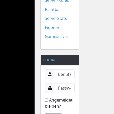
Server-Rules
Paintball
ServerStats
Eigener
Gameserver
LOGIN
Angemeldet
bleiben?