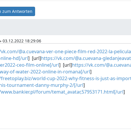
 zum Antworten
» 03.12.2022 18:29:06
//vk.com/@a.cuevana-ver-one-piece-film-red-2022-la-pelicula
nline-hd[/url
] [url]
https://vk.com/@a.cuevana-gledanjeavat
er2022-ceo-film-online[/url
] [url]
https://vk.com/@a.cuevana
-way-of-water-2022-online-in-romana[/url
]
/freetoplay.biz/world-cup-2022-why-fitness-is-just-as-impor
-this-tournament-danny-murphy-2/[/url
]
//www.bankier.pl/forum/temat_avatar,57953171.html[/url
]