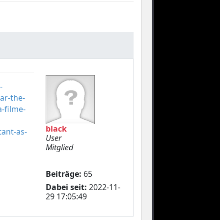
-
ar-the-
-filme-
black
tant-as-
User
Mitglied
Beiträge:
65
Dabei seit:
2022-11-
29 17:05:49