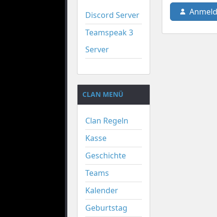
Anmeld
Discord Server
Teamspeak 3
Server
CLAN MENÜ
Clan Regeln
Kasse
Geschichte
Teams
Kalender
Geburtstag