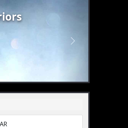
iors
nächstes
AR